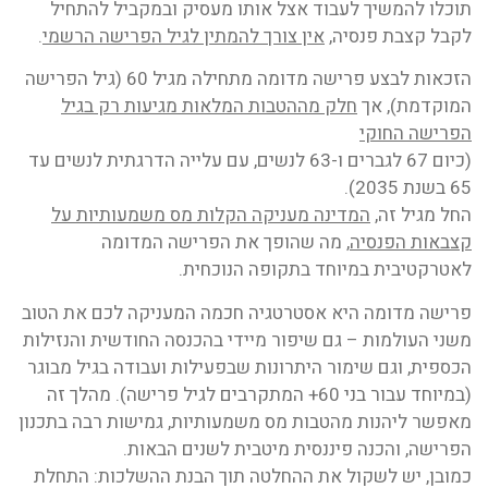
תוכלו להמשיך לעבוד אצל אותו מעסיק ובמקביל להתחיל
לקבל קצבת פנסיה,
אין צורך להמתין לגיל הפרישה הרשמי
.
הזכאות לבצע פרישה מדומה מתחילה מגיל 60 (גיל הפרישה
המוקדמת), אך
חלק מההטבות המלאות מגיעות רק בגיל
הפרישה החוקי
(כיום 67 לגברים ו-63 לנשים, עם עלייה הדרגתית לנשים עד
65 בשנת 2035).
החל מגיל זה,
המדינה מעניקה הקלות מס משמעותיות על
קצבאות הפנסיה
, מה שהופך את הפרישה המדומה
לאטרקטיבית במיוחד בתקופה הנוכחית.
פרישה מדומה היא אסטרטגיה חכמה המעניקה לכם את הטוב
משני העולמות – גם שיפור מיידי בהכנסה החודשית והנזילות
הכספית, וגם שימור היתרונות שבפעילות ועבודה בגיל מבוגר
(במיוחד עבור בני 60+ המתקרבים לגיל פרישה). מהלך זה
מאפשר ליהנות מהטבות מס משמעותיות, גמישות רבה בתכנון
הפרישה, והכנה פיננסית מיטבית לשנים הבאות.
כמובן, יש לשקול את ההחלטה תוך הבנת ההשלכות: התחלת