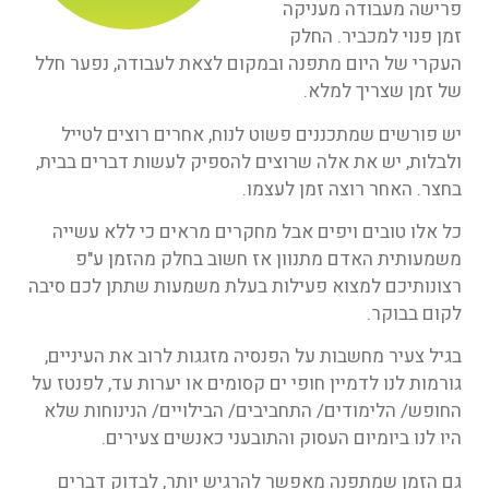
פרישה מעבודה מעניקה
זמן פנוי למכביר. החלק
העקרי של היום מתפנה ובמקום לצאת לעבודה, נפער חלל
של זמן שצריך למלא.
יש פורשים שמתכננים פשוט לנוח, אחרים רוצים לטייל
ולבלות, יש את אלה שרוצים להספיק לעשות דברים בבית,
בחצר. האחר רוצה זמן לעצמו.
כל אלו טובים ויפים אבל מחקרים מראים כי ללא עשייה
משמעותית האדם מתנוון אז חשוב בחלק מהזמן ע"פ
רצונותיכם למצוא פעילות בעלת משמעות שתתן לכם סיבה
לקום בבוקר.
בגיל צעיר מחשבות על הפנסיה מזגגות לרוב את העיניים,
גורמות לנו לדמיין חופי ים קסומים או יערות עד, לפנטז על
החופש/ הלימודים/ התחביבים/ הבילויים/ הנינוחות שלא
היו לנו ביומיום העסוק והתובעני כאנשים צעירים.
גם הזמן שמתפנה מאפשר להרגיש יותר, לבדוק דברים