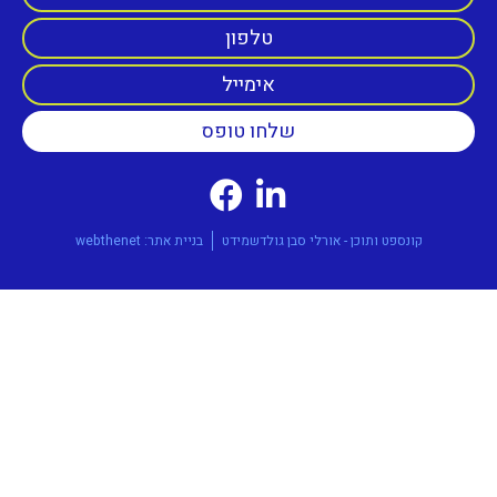
קונספט ותוכן - אורלי סבן גולדשמידט
בניית אתר: webthenet