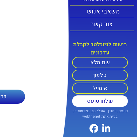
משאבי אנוש
צור קשר
רישום לניוזלטר לקבלת
עדכונים
הדו
קונספט ותוכן - אורלי סבן גולדשמידט
בניית אתר: webthenet